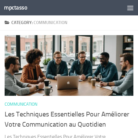
mpctasso
Skip to content
CATEGORY:
COMMUNICATION
COMMUNICATION
Les Techniques Essentielles Pour Améliorer
Votre Communication au Quotidien
Les Techniques Essentielles Pour Améliorer Votre